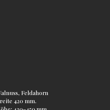
alnuss, Feldahorn
reite 420 mm.
öhe: 430–450 mm