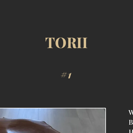
TORII
#1
W
B
H