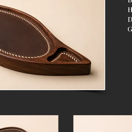
H
D
G