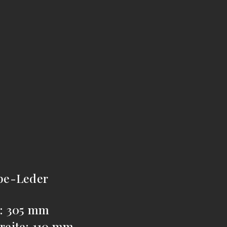
pe-Leder
: 305 mm
reite: 110 mm.