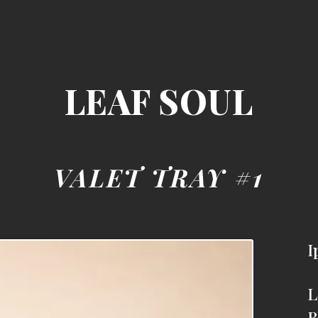
LEAF SOUL
VALET TRAY #1
I
L
B